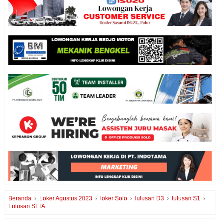
Beranda
›
Loker Agustus 2023
›
loker Solo
›
lulusan D3
›
lulusan S1
›
Lulusan SLTA