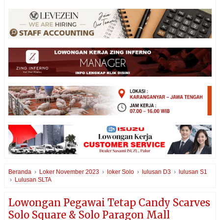
Beranda
›
Loker November 2023
›
loker Solo
›
lulusan D3
›
lulusan S1
›
Lulusan SLTA
Lowongan Pegawai Tetap Candy Scarves
Solo Square & Solo Paragon Mall