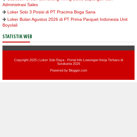
Administrasi Sales
Loker Solo 3 Posisi di PT Pracima Boga Sana
Loker Bulan Agustus 2026 di PT Prima Parquet Indonesia Unit
Boyolali
STATISTIK WEB
Copyright 2025 |
Loker Solo Raya - Portal Info Lowongan Kerja Terbaru di
Surakarta 2026
Powered by
Blogger.com