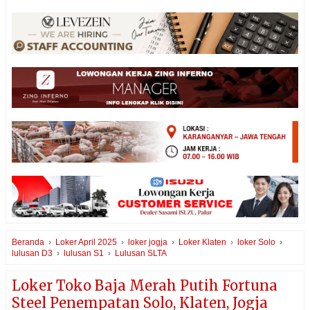
Beranda
›
Loker April 2025
›
loker jogja
›
Loker Klaten
›
loker Solo
›
lulusan D3
›
lulusan S1
›
Lulusan SLTA
Loker Toko Baja Merah Putih Fortuna
Steel Penempatan Solo, Klaten, Jogja