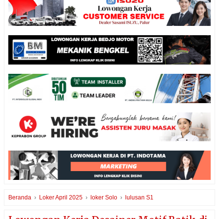
Beranda
›
Loker April 2025
›
loker Solo
›
lulusan S1