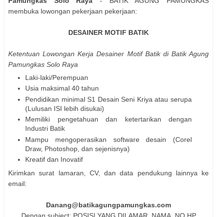
Pamungkas Solo Raya
- BATIK AGUNG PAMUNGKAS
membuka lowongan pekerjaan pekerjaan:
DESAINER MOTIF BATIK
Ketentuan Lowongan Kerja Desainer Motif Batik di Batik Agung
Pamungkas Solo Raya
Laki-laki/Perempuan
Usia maksimal 40 tahun
Pendidikan minimal S1 Desain Seni Kriya atau serupa
(Lulusan ISI lebih disukai)
Memiliki pengetahuan dan ketertarikan dengan
Industri Batik
Mampu mengoperasikan software desain (Corel
Draw, Photoshop, dan sejenisnya)
Kreatif dan Inovatif
Kirimkan surat lamaran, CV, dan data pendukung lainnya ke
email:
Danang@batikagungpamungkas.com
Dengan subject: POSISI YANG DILAMAR_NAMA_NO HP