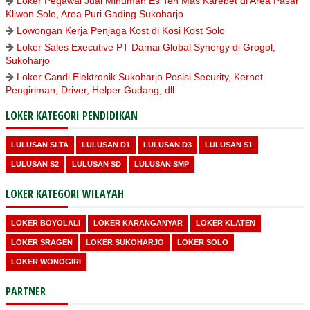
Loker Pegawai Jual Minuman Es Teh Mas Karebet di Area Pasar
Kliwon Solo, Area Puri Gading Sukoharjo
Lowongan Kerja Penjaga Kost di Kosi Kost Solo
Loker Sales Executive PT Damai Global Synergy di Grogol,
Sukoharjo
Loker Candi Elektronik Sukoharjo Posisi Security, Kernet
Pengiriman, Driver, Helper Gudang, dll
LOKER KATEGORI PENDIDIKAN
LULUSAN SLTA
LULUSAN D1
LULUSAN D3
LULUSAN S1
LULUSAN S2
LULUSAN SD
LULUSAN SMP
LOKER KATEGORI WILAYAH
LOKER BOYOLALI
LOKER KARANGANYAR
LOKER KLATEN
LOKER SRAGEN
LOKER SUKOHARJO
LOKER SOLO
LOKER WONOGIRI
PARTNER