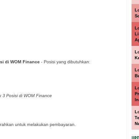
Lo
S
L
L
A
L
K
isi di WOM Finance
- Posisi yang dibutuhkan:
L
B
L
P
k 3 Posisi di WOM Finance
I
L
T
N
rahkan untuk melakukan pembayaran.
UPD