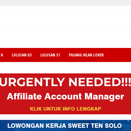
TA
LULUSAN D3
LULUSAN S1
PASANG IKLAN LOKER