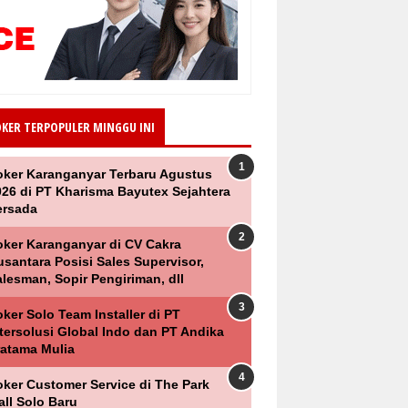
OKER TERPOPULER MINGGU INI
oker Karanganyar Terbaru Agustus
026 di PT Kharisma Bayutex Sejahtera
ersada
oker Karanganyar di CV Cakra
santara Posisi Sales Supervisor,
lesman, Sopir Pengiriman, dll
ker Solo Team Installer di PT
ntersolusi Global Indo dan PT Andika
ratama Mulia
oker Customer Service di The Park
all Solo Baru