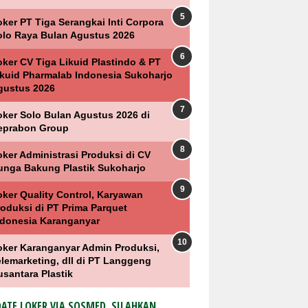
ker PT Tiga Serangkai Inti Corpora
olo Raya Bulan Agustus 2026
oker CV Tiga Likuid Plastindo & PT
ikuid Pharmalab Indonesia Sukoharjo
gustus 2026
oker Solo Bulan Agustus 2026 di
eprabon Group
oker Administrasi Produksi di CV
unga Bakung Plastik Sukoharjo
oker Quality Control, Karyawan
roduksi di PT Prima Parquet
ndonesia Karanganyar
oker Karanganyar Admin Produksi,
elemarketing, dll di PT Langgeng
usantara Plastik
ATE LOKER VIA SOSMED, SILAHKAN