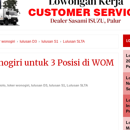
L
r wonogiri
›
lulusan D3
›
lulusan S1
›
Lulusan SLTA
L
nogiri untuk 3 Posisi di WOM
2
P
L
Nu
Solo
,
loker wonogiri
,
lulusan D3
,
lulusan S1
,
Lulusan SLTA
Sa
Lo
I
P
L
M