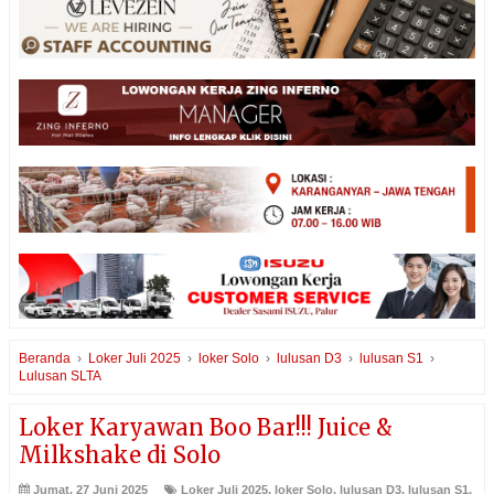
Beranda
›
Loker Juli 2025
›
loker Solo
›
lulusan D3
›
lulusan S1
›
Lulusan SLTA
Loker Karyawan Boo Bar!!! Juice &
Milkshake di Solo
Jumat, 27 Juni 2025
Loker Juli 2025
,
loker Solo
,
lulusan D3
,
lulusan S1
,