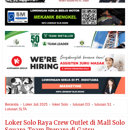
Beranda
›
Loker Juli 2025
›
loker Solo
›
lulusan D3
›
lulusan S1
›
Lulusan SLTA
Loker Solo Raya Crew Outlet di Mall Solo
Square, Team Prepare di Gatsu