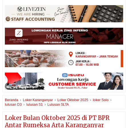
Beranda
›
Loker Karanganyar
›
Loker Oktober 2025
›
loker Solo
›
lulusan D3
›
lulusan S1
›
Lulusan SLTA
Loker Bulan Oktober 2025 di PT BPR
Antar Rumeksa Arta Karanganyar