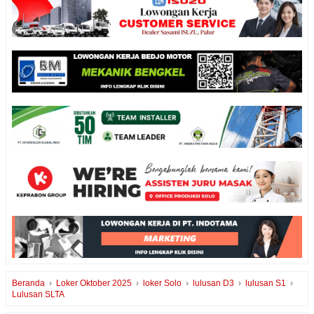
Beranda
›
Loker Oktober 2025
›
loker Solo
›
lulusan D3
›
lulusan S1
›
Lulusan SLTA