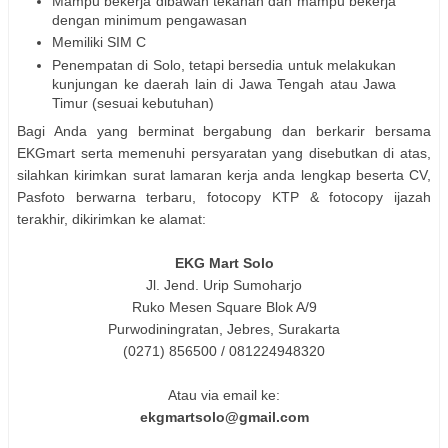
Mampu bekerja dibawah tekanan dan mampu bekerja
dengan minimum pengawasan
Memiliki SIM C
Penempatan di Solo, tetapi bersedia untuk melakukan
kunjungan ke daerah lain di Jawa Tengah atau Jawa
Timur (sesuai kebutuhan)
Bagi Anda yang berminat bergabung dan berkarir bersama
EKGmart serta memenuhi persyaratan yang disebutkan di atas,
silahkan kirimkan surat lamaran kerja anda lengkap beserta CV,
Pasfoto berwarna terbaru, fotocopy KTP & fotocopy ijazah
terakhir, dikirimkan ke alamat:
EKG Mart Solo
Jl. Jend. Urip Sumoharjo
Ruko Mesen Square Blok A/9
Purwodiningratan, Jebres, Surakarta
(0271) 856500 / 081224948320
Atau via email ke:
ekgmartsolo@gmail.com