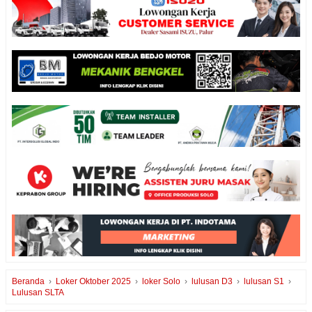
Beranda
›
Loker Oktober 2025
›
loker Solo
›
lulusan D3
›
lulusan S1
›
Lulusan SLTA