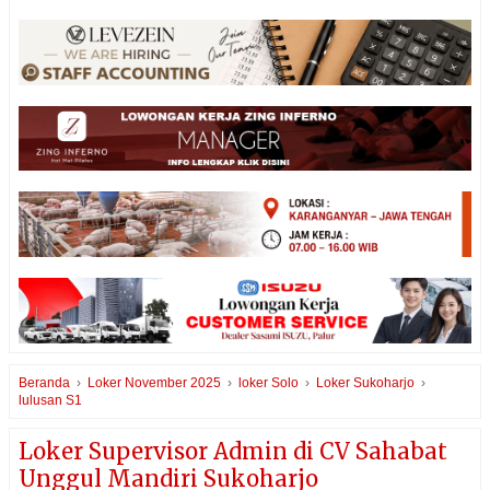
Beranda
›
Loker November 2025
›
loker Solo
›
Loker Sukoharjo
›
lulusan S1
Loker Supervisor Admin di CV Sahabat
Unggul Mandiri Sukoharjo