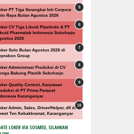
ker PT Tiga Serangkai Inti Corpora
olo Raya Bulan Agustus 2026
oker CV Tiga Likuid Plastindo & PT
ikuid Pharmalab Indonesia Sukoharjo
gustus 2026
oker Solo Bulan Agustus 2026 di
eprabon Group
oker Administrasi Produksi di CV
unga Bakung Plastik Sukoharjo
oker Quality Control, Karyawan
roduksi di PT Prima Parquet
ndonesia Karanganyar
ker Admin, Sales, Driver/Helper, dll di
weet Ten Kebakkramat, Karanganyar
ATE LOKER VIA SOSMED, SILAHKAN