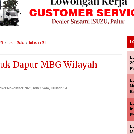
L
25
›
loker Solo
›
lulusan S1
L
ntuk Dapur MBG Wilayah
2
P
L
Nu
oker November 2025
,
loker Solo
,
lulusan S1
Sa
Lo
I
P
L
M