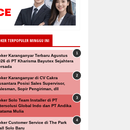
OKER TERPOPULER MINGGU INI
oker Karanganyar Terbaru Agustus
026 di PT Kharisma Bayutex Sejahtera
ersada
oker Karanganyar di CV Cakra
santara Posisi Sales Supervisor,
lesman, Sopir Pengiriman, dll
ker Solo Team Installer di PT
ntersolusi Global Indo dan PT Andika
ratama Mulia
oker Customer Service di The Park
all Solo Baru