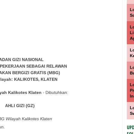
Lo
S
L
L
A
L
K
ADAN GIZI NASIONAL
PEKERJAAN SEBAGAI RELAWAN
L
KAN BERGIZI GRATIS (MBG)
B
ilayah: KALIKOTES, KLATEN
L
P
yah Kalikotes Klaten
- Dibutuhkan:
I
AHLI GIZI (GZ)
Lo
S
MBG Wilayah Kalikotes Klaten
UPD
un.