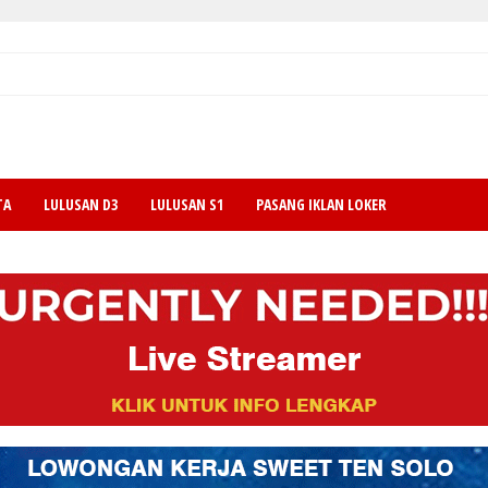
TA
LULUSAN D3
LULUSAN S1
PASANG IKLAN LOKER