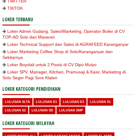
TWITTER
TIKTOK
LOKER TERBARU
Loker Admin Gudang, Sales/Marketing, Operator Boiler di CV
TOP-AD Solo dan Masaran
Loker Technical Support dan Sales di AGRAFEED Karanganyar
Loker Marketing Coffee Shop di Solo/Karanganyar dan
Sekitarnya
Loker Boyolali untuk 2 Posisi di CV Dipo Mulyo
Loker SPV, Manager, Kitchen, Pramusaji & Kasir, Marketing di
Soto Seger Pagi Sore Klaten
LOKER KATEGORI PENDIDIKAN
LULUSAN SLTA
LULUSAN D1
LULUSAN D3
LULUSAN S1
LULUSAN S2
LULUSAN SD
LULUSAN SMP
LOKER KATEGORI WILAYAH
LOKER BOYOLALI
LOKER KARANGANYAR
LOKER KLATEN