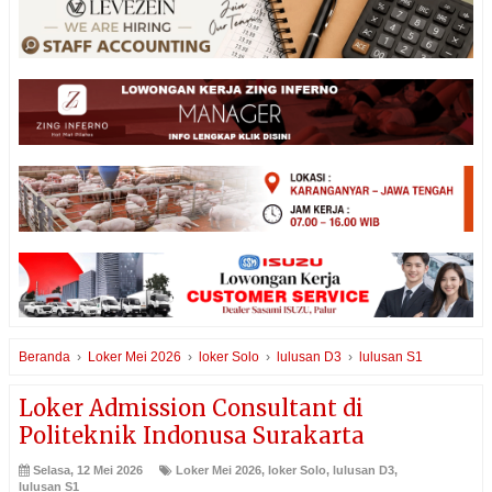
Beranda
›
Loker Mei 2026
›
loker Solo
›
lulusan D3
›
lulusan S1
Loker Admission Consultant di
Politeknik Indonusa Surakarta
Selasa, 12 Mei 2026
Loker Mei 2026
,
loker Solo
,
lulusan D3
,
lulusan S1