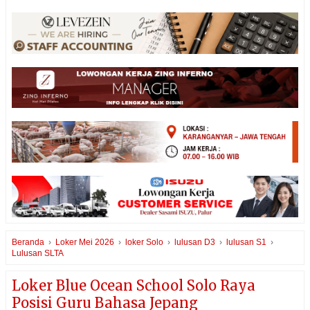
Beranda
›
Loker Mei 2026
›
loker Solo
›
lulusan D3
›
lulusan S1
›
Lulusan SLTA
Loker Blue Ocean School Solo Raya
Posisi Guru Bahasa Jepang