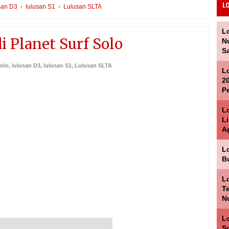
L
san D3
›
lulusan S1
›
Lulusan SLTA
L
i Planet Surf Solo
Nu
Sa
Solo
,
lulusan D3
,
lulusan S1
,
Lulusan SLTA
L
2
P
L
L
A
L
B
L
T
N
Lo
S