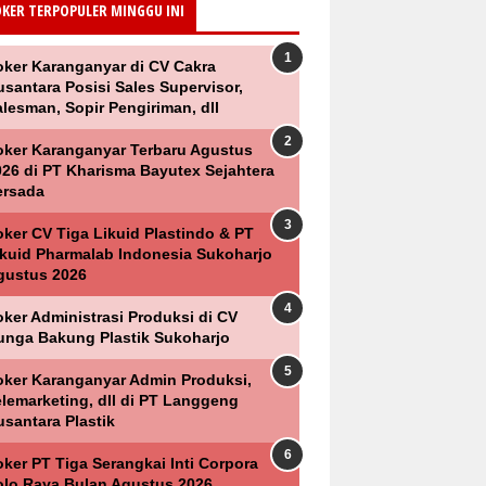
OKER TERPOPULER MINGGU INI
oker Karanganyar di CV Cakra
santara Posisi Sales Supervisor,
lesman, Sopir Pengiriman, dll
oker Karanganyar Terbaru Agustus
026 di PT Kharisma Bayutex Sejahtera
ersada
oker CV Tiga Likuid Plastindo & PT
ikuid Pharmalab Indonesia Sukoharjo
gustus 2026
oker Administrasi Produksi di CV
unga Bakung Plastik Sukoharjo
oker Karanganyar Admin Produksi,
elemarketing, dll di PT Langgeng
usantara Plastik
ker PT Tiga Serangkai Inti Corpora
olo Raya Bulan Agustus 2026