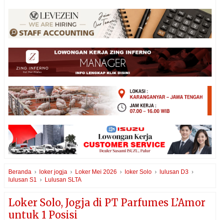
Beranda
›
loker jogja
›
Loker Mei 2026
›
loker Solo
›
lulusan D3
›
lulusan S1
›
Lulusan SLTA
Loker Solo, Jogja di PT Parfumes L’Amor
untuk 1 Posisi