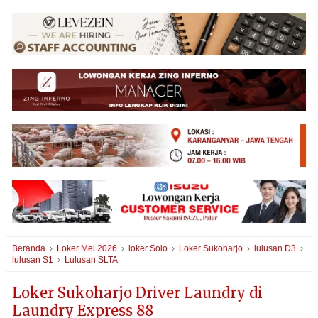
Beranda
›
Loker Mei 2026
›
loker Solo
›
Loker Sukoharjo
›
lulusan D3
›
lulusan S1
›
Lulusan SLTA
Loker Sukoharjo Driver Laundry di
Laundry Express 88