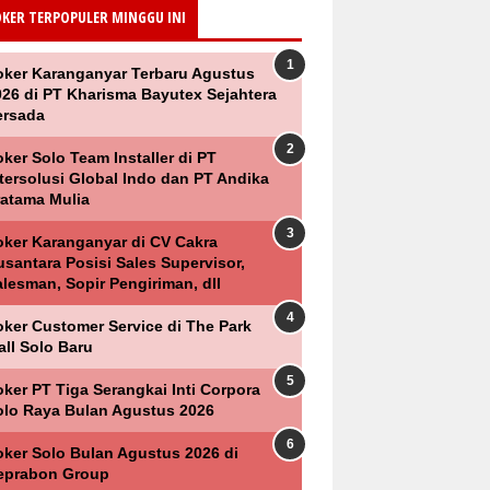
OKER TERPOPULER MINGGU INI
oker Karanganyar Terbaru Agustus
026 di PT Kharisma Bayutex Sejahtera
ersada
ker Solo Team Installer di PT
ntersolusi Global Indo dan PT Andika
ratama Mulia
oker Karanganyar di CV Cakra
santara Posisi Sales Supervisor,
lesman, Sopir Pengiriman, dll
oker Customer Service di The Park
all Solo Baru
ker PT Tiga Serangkai Inti Corpora
olo Raya Bulan Agustus 2026
oker Solo Bulan Agustus 2026 di
eprabon Group