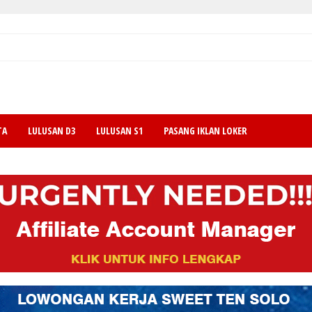
TA
LULUSAN D3
LULUSAN S1
PASANG IKLAN LOKER