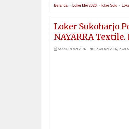
Beranda
›
Loker Mei 2026
›
loker Solo
›
Loke
Loker Sukoharjo Po
NAYARRA Textile. 
Sabtu, 09 Mei 2026
Loker Mei 2026
,
loker 