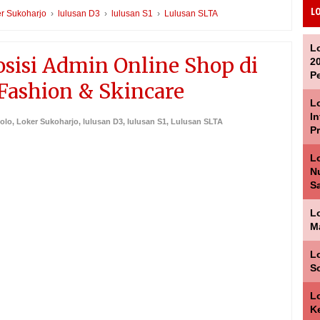
L
r Sukoharjo
›
lulusan D3
›
lulusan S1
›
Lulusan SLTA
L
sisi Admin Online Shop di
2
P
Fashion & Skincare
Lo
I
Solo
,
Loker Sukoharjo
,
lulusan D3
,
lulusan S1
,
Lulusan SLTA
P
L
Nu
Sa
L
M
Lo
S
L
K