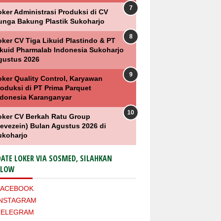
oker Administrasi Produksi di CV
unga Bakung Plastik Sukoharjo
oker CV Tiga Likuid Plastindo & PT
ikuid Pharmalab Indonesia Sukoharjo
gustus 2026
oker Quality Control, Karyawan
roduksi di PT Prima Parquet
ndonesia Karanganyar
oker CV Berkah Ratu Group
Levezein) Bulan Agustus 2026 di
ukoharjo
ATE LOKER VIA SOSMED, SILAHKAN
LLOW
FACEBOOK
INSTAGRAM
TELEGRAM