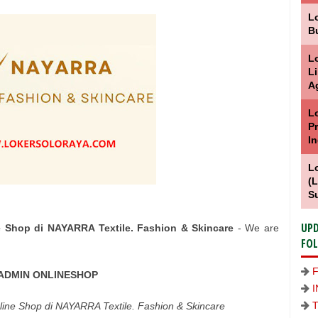
L
B
L
L
A
L
P
I
L
(
S
UPD
e Shop di NAYARRA Textile. Fashion & Skincare
- We are
FO
ADMIN ONLINESHOP
line Shop di NAYARRA Textile. Fashion & Skincare