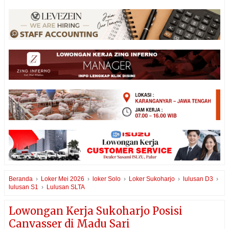
Beranda
›
Loker Mei 2026
›
loker Solo
›
Loker Sukoharjo
›
lulusan D3
›
lulusan S1
›
Lulusan SLTA
Lowongan Kerja Sukoharjo Posisi
Canvasser di Madu Sari