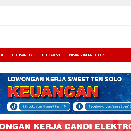
TA
LULUSAN D3
LULUSAN S1
PASANG IKLAN LOKER