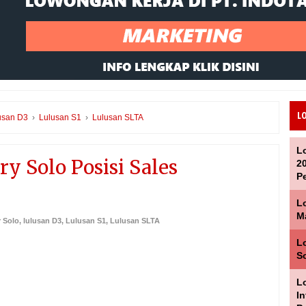
L
usan D3
›
Lulusan S1
›
Lulusan SLTA
L
y Solo Posisi Sales
2
P
L
M
 Solo
,
lulusan D3
,
Lulusan S1
,
Lulusan SLTA
Lo
S
Lo
I