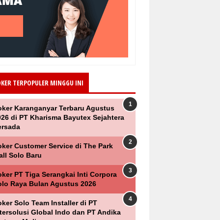
OKER TERPOPULER MINGGU INI
oker Karanganyar Terbaru Agustus
026 di PT Kharisma Bayutex Sejahtera
ersada
oker Customer Service di The Park
all Solo Baru
ker PT Tiga Serangkai Inti Corpora
olo Raya Bulan Agustus 2026
ker Solo Team Installer di PT
ntersolusi Global Indo dan PT Andika