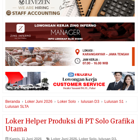
Beranda
›
Loker Juni 2026
›
Loker Solo
›
lulusan D3
›
Lulusan S1
›
Lulusan SLTA
Loker Helper Produksi di PT Solo Grafika
Utama
Kamis, 11 Juni 2026
Loker Juni 2026
,
Loker Solo
,
lulusan D3
,