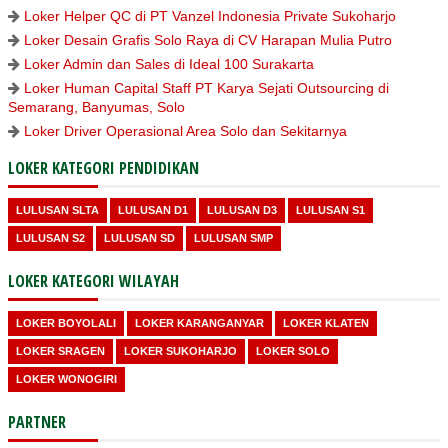
Loker Helper QC di PT Vanzel Indonesia Private Sukoharjo
Loker Desain Grafis Solo Raya di CV Harapan Mulia Putro
Loker Admin dan Sales di Ideal 100 Surakarta
Loker Human Capital Staff PT Karya Sejati Outsourcing di
Semarang, Banyumas, Solo
Loker Driver Operasional Area Solo dan Sekitarnya
LOKER KATEGORI PENDIDIKAN
LULUSAN SLTA
LULUSAN D1
LULUSAN D3
LULUSAN S1
LULUSAN S2
LULUSAN SD
LULUSAN SMP
LOKER KATEGORI WILAYAH
LOKER BOYOLALI
LOKER KARANGANYAR
LOKER KLATEN
LOKER SRAGEN
LOKER SUKOHARJO
LOKER SOLO
LOKER WONOGIRI
PARTNER