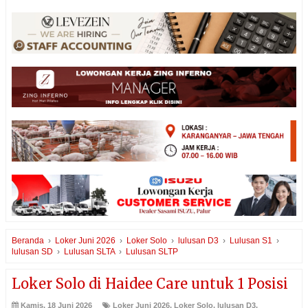
Beranda
›
Loker Juni 2026
›
Loker Solo
›
lulusan D3
›
Lulusan S1
›
lulusan SD
›
Lulusan SLTA
›
Lulusan SLTP
Loker Solo di Haidee Care untuk 1 Posisi
Kamis, 18 Juni 2026
Loker Juni 2026
,
Loker Solo
,
lulusan D3
,