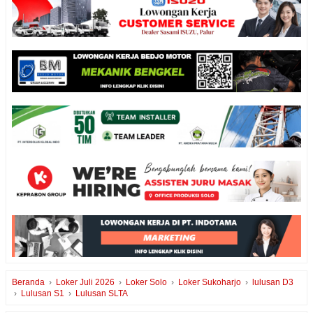
Beranda
›
Loker Juli 2026
›
Loker Solo
›
Loker Sukoharjo
›
lulusan D3
›
Lulusan S1
›
Lulusan SLTA