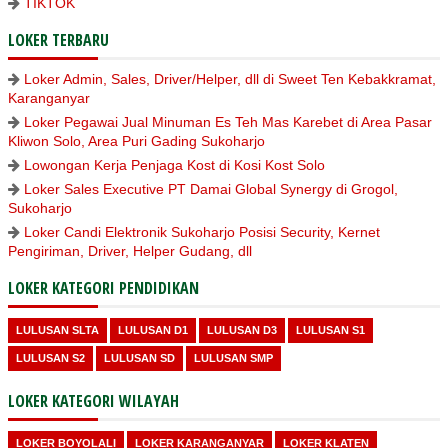
TIKTOK
LOKER TERBARU
Loker Admin, Sales, Driver/Helper, dll di Sweet Ten Kebakkramat,
Karanganyar
Loker Pegawai Jual Minuman Es Teh Mas Karebet di Area Pasar
Kliwon Solo, Area Puri Gading Sukoharjo
Lowongan Kerja Penjaga Kost di Kosi Kost Solo
Loker Sales Executive PT Damai Global Synergy di Grogol,
Sukoharjo
Loker Candi Elektronik Sukoharjo Posisi Security, Kernet
Pengiriman, Driver, Helper Gudang, dll
LOKER KATEGORI PENDIDIKAN
LULUSAN SLTA
LULUSAN D1
LULUSAN D3
LULUSAN S1
LULUSAN S2
LULUSAN SD
LULUSAN SMP
LOKER KATEGORI WILAYAH
LOKER BOYOLALI
LOKER KARANGANYAR
LOKER KLATEN