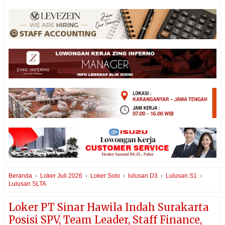
Beranda
›
Loker Juli 2026
›
Loker Solo
›
lulusan D3
›
Lulusan S1
›
Lulusan SLTA
Loker PT Sinar Hawila Indah Surakarta
Posisi SPV, Team Leader, Staff Finance,