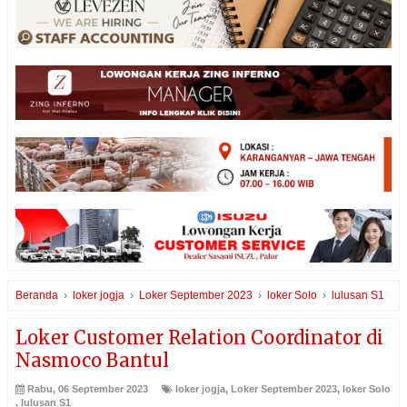
Beranda
›
loker jogja
›
Loker September 2023
›
loker Solo
›
lulusan S1
Loker Customer Relation Coordinator di
Nasmoco Bantul
Rabu, 06 September 2023
loker jogja
,
Loker September 2023
,
loker Solo
,
lulusan S1