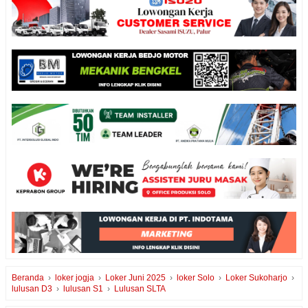
Beranda
›
loker jogja
›
Loker Juni 2025
›
loker Solo
›
Loker Sukoharjo
›
lulusan D3
›
lulusan S1
›
Lulusan SLTA