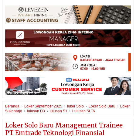
Beranda
›
Loker September 2025
›
loker Solo
›
Loker Solo Baru
›
Loker
Sukoharjo
›
lulusan D3
›
lulusan S1
›
Lulusan SLTA
Loker Solo Baru Management Trainee
PT Emtrade Teknologi Finansial