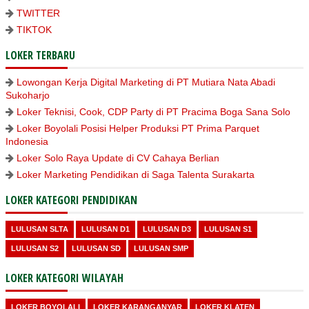
TWITTER
TIKTOK
LOKER TERBARU
Lowongan Kerja Digital Marketing di PT Mutiara Nata Abadi
Sukoharjo
Loker Teknisi, Cook, CDP Party di PT Pracima Boga Sana Solo
Loker Boyolali Posisi Helper Produksi PT Prima Parquet
Indonesia
Loker Solo Raya Update di CV Cahaya Berlian
Loker Marketing Pendidikan di Saga Talenta Surakarta
LOKER KATEGORI PENDIDIKAN
LULUSAN SLTA
LULUSAN D1
LULUSAN D3
LULUSAN S1
LULUSAN S2
LULUSAN SD
LULUSAN SMP
LOKER KATEGORI WILAYAH
LOKER BOYOLALI
LOKER KARANGANYAR
LOKER KLATEN