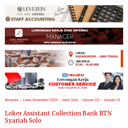
Beranda
›
Loker November 2025
›
loker Solo
›
lulusan D3
›
lulusan S1
Loker Assistant Collection Bank BTN
Syariah Solo