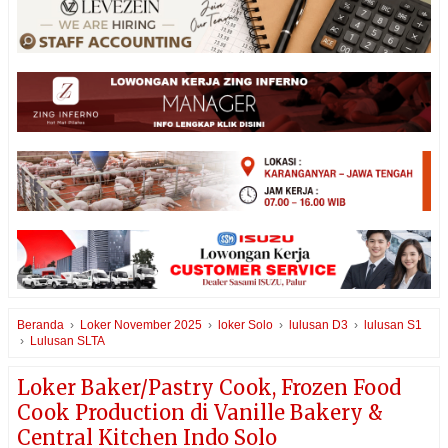
Beranda
›
Loker November 2025
›
loker Solo
›
lulusan D3
›
lulusan S1
›
Lulusan SLTA
Loker Baker/Pastry Cook, Frozen Food
Cook Production di Vanille Bakery &
Central Kitchen Indo Solo