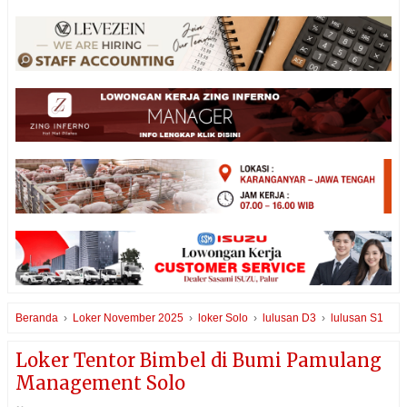
Beranda
›
Loker November 2025
›
loker Solo
›
lulusan D3
›
lulusan S1
Loker Tentor Bimbel di Bumi Pamulang
Management Solo