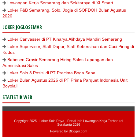
Lowongan Kerja Semarang dan Sekitarnya di XLSmart
Loker F&B Semarang, Solo, Jogja di SOFDOH Bulan Agustus
2026
LOKER JOGLOSEMAR
Loker Canvasser di PT Kinarya Alihdaya Mandiri Semarang
Loker Supervisor, Staff Dapur, Staff Kebersihan dan Cuci Piring di
Kudus
Babesen Grosir Semarang Hiring Sales Lapangan dan
Administrasi Sales
Loker Solo 3 Posisi di PT Pracima Boga Sana
Loker Bulan Agustus 2026 di PT Prima Parquet Indonesia Unit
Boyolali
STATISTIK WEB
Copyright 2025 |
Loker Solo Raya - Portal Info Lowongan Kerja Terbaru di
Surakarta 2026
Powered by
Blogger.com