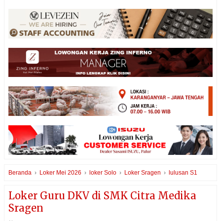
Beranda
›
Loker Mei 2026
›
loker Solo
›
Loker Sragen
›
lulusan S1
Loker Guru DKV di SMK Citra Medika
Sragen