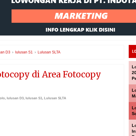
L
san D3
›
lulusan S1
›
Lulusan SLTA
L
tocopy di Area Fotocopy
2
P
L
M
Solo
,
lulusan D3
,
lulusan S1
,
Lulusan SLTA
Lo
S
Lo
I