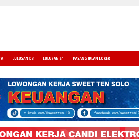
TA
LULUSAN D3
LULUSAN S1
PASANG IKLAN LOKER