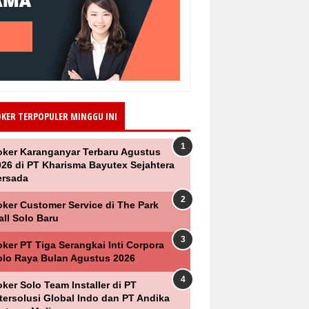
OKER TERPOPULER MINGGU INI
oker Karanganyar Terbaru Agustus
026 di PT Kharisma Bayutex Sejahtera
ersada
oker Customer Service di The Park
all Solo Baru
ker PT Tiga Serangkai Inti Corpora
olo Raya Bulan Agustus 2026
ker Solo Team Installer di PT
ntersolusi Global Indo dan PT Andika