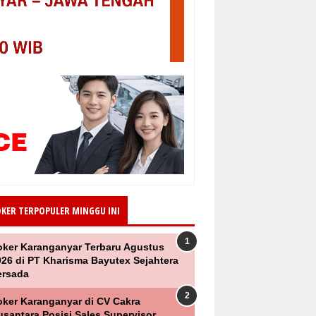
OKER TERPOPULER MINGGU INI
oker Karanganyar Terbaru Agustus
026 di PT Kharisma Bayutex Sejahtera
ersada
oker Karanganyar di CV Cakra
santara Posisi Sales Supervisor,