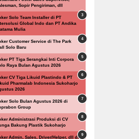
lesman, Sopir Pengiriman, dll
ker Solo Team Installer di PT
ntersolusi Global Indo dan PT Andika
ratama Mulia
oker Customer Service di The Park
all Solo Baru
ker PT Tiga Serangkai Inti Corpora
olo Raya Bulan Agustus 2026
oker CV Tiga Likuid Plastindo & PT
ikuid Pharmalab Indonesia Sukoharjo
gustus 2026
oker Solo Bulan Agustus 2026 di
eprabon Group
oker Administrasi Produksi di CV
unga Bakung Plastik Sukoharjo
ker Admin, Sales, Driver/Helper, dll di