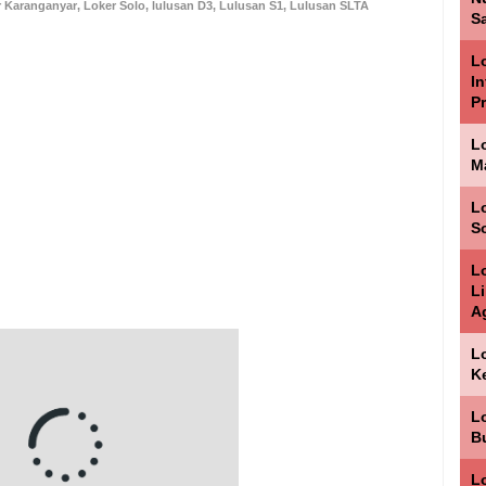
r Karanganyar
,
Loker Solo
,
lulusan D3
,
Lulusan S1
,
Lulusan SLTA
Sa
Lo
I
P
L
M
Lo
S
L
L
A
L
K
L
B
Lo