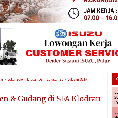
L
ar
›
Loker Solo
›
lulusan D3
›
Lulusan S1
›
Lulusan SLTA
L
hen & Gudang di SFA Klodran
2
P
L
Nu