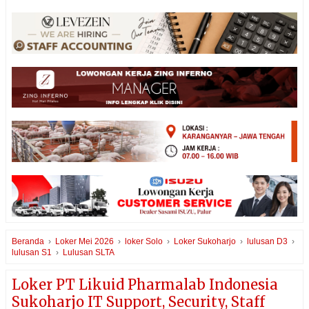
Beranda
›
Loker Mei 2026
›
loker Solo
›
Loker Sukoharjo
›
lulusan D3
›
lulusan S1
›
Lulusan SLTA
Loker PT Likuid Pharmalab Indonesia
Sukoharjo IT Support, Security, Staff