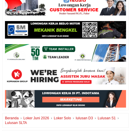
Beranda
›
Loker Juni 2026
›
Loker Solo
›
lulusan D3
›
Lulusan S1
›
Lulusan SLTA