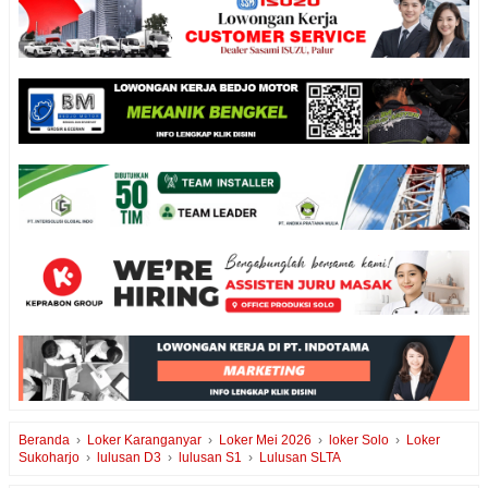
Beranda
›
Loker Karanganyar
›
Loker Mei 2026
›
loker Solo
›
Loker
Sukoharjo
›
lulusan D3
›
lulusan S1
›
Lulusan SLTA