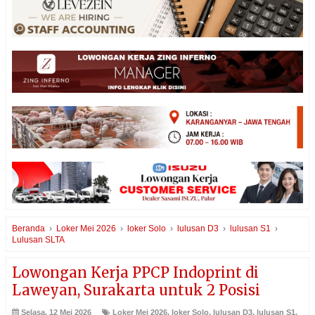
Beranda
›
Loker Mei 2026
›
loker Solo
›
lulusan D3
›
lulusan S1
›
Lulusan SLTA
Lowongan Kerja PPCP Indoprint di
Laweyan, Surakarta untuk 2 Posisi
Selasa, 12 Mei 2026
Loker Mei 2026
,
loker Solo
,
lulusan D3
,
lulusan S1
,