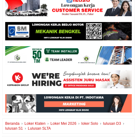
Beranda
›
Loker Klaten
›
Loker Mei 2026
›
loker Solo
›
lulusan D3
›
lulusan S1
›
Lulusan SLTA