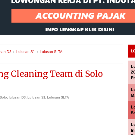
L
usan D3
›
Lulusan S1
›
Lulusan SLTA
L
ng Cleaning Team di Solo
2
P
L
M
 Solo
,
lulusan D3
,
Lulusan S1
,
Lulusan SLTA
Lo
S
Lo
I