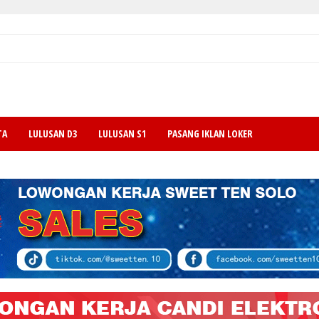
TA
LULUSAN D3
LULUSAN S1
PASANG IKLAN LOKER