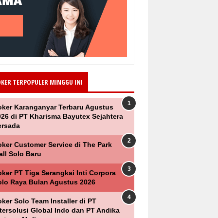
OKER TERPOPULER MINGGU INI
oker Karanganyar Terbaru Agustus
026 di PT Kharisma Bayutex Sejahtera
ersada
oker Customer Service di The Park
all Solo Baru
ker PT Tiga Serangkai Inti Corpora
olo Raya Bulan Agustus 2026
ker Solo Team Installer di PT
ntersolusi Global Indo dan PT Andika