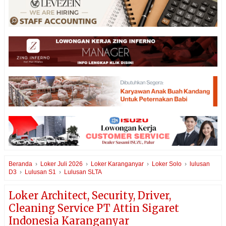
Beranda
›
Loker Juli 2026
›
Loker Karanganyar
›
Loker Solo
›
lulusan
D3
›
Lulusan S1
›
Lulusan SLTA
Loker Architect, Security, Driver,
Cleaning Service PT Attin Sigaret
Indonesia Karanganyar