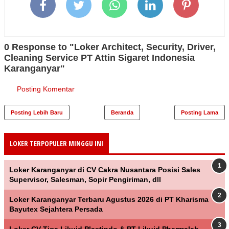
0 Response to "Loker Architect, Security, Driver,
Cleaning Service PT Attin Sigaret Indonesia
Karanganyar"
Posting Komentar
Posting Lebih Baru
Beranda
Posting Lama
LOKER TERPOPULER MINGGU INI
Loker Karanganyar di CV Cakra Nusantara Posisi Sales
Supervisor, Salesman, Sopir Pengiriman, dll
Loker Karanganyar Terbaru Agustus 2026 di PT Kharisma
Bayutex Sejahtera Persada
Loker CV Tiga Likuid Plastindo & PT Likuid Pharmalab