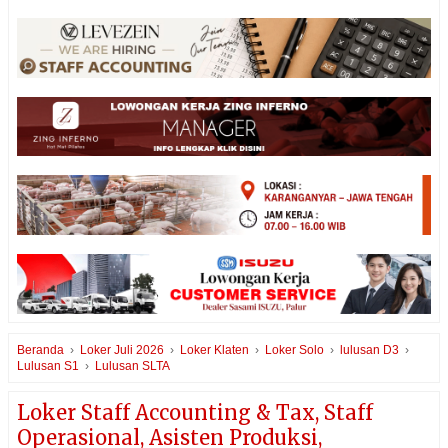
Beranda
›
Loker Juli 2026
›
Loker Klaten
›
Loker Solo
›
lulusan D3
›
Lulusan S1
›
Lulusan SLTA
Loker Staff Accounting & Tax, Staff
Operasional, Asisten Produksi,