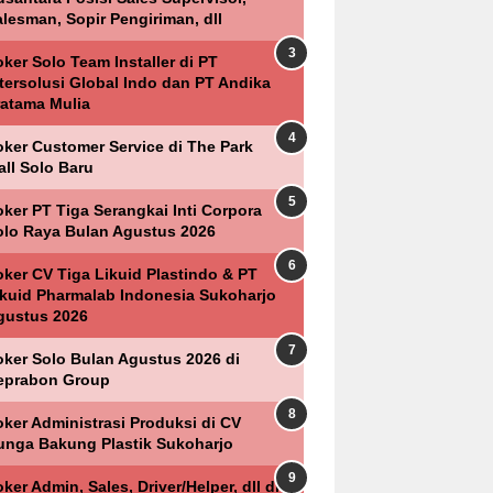
lesman, Sopir Pengiriman, dll
ker Solo Team Installer di PT
ntersolusi Global Indo dan PT Andika
ratama Mulia
oker Customer Service di The Park
all Solo Baru
ker PT Tiga Serangkai Inti Corpora
olo Raya Bulan Agustus 2026
oker CV Tiga Likuid Plastindo & PT
ikuid Pharmalab Indonesia Sukoharjo
gustus 2026
oker Solo Bulan Agustus 2026 di
eprabon Group
oker Administrasi Produksi di CV
unga Bakung Plastik Sukoharjo
ker Admin, Sales, Driver/Helper, dll di