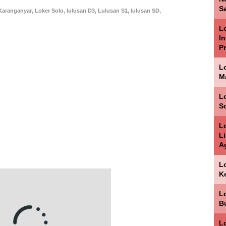
Sa
Karanganyar
,
Loker Solo
,
lulusan D3
,
Lulusan S1
,
lulusan SD
,
Lo
I
P
L
M
Lo
S
L
L
A
L
K
L
B
Lo