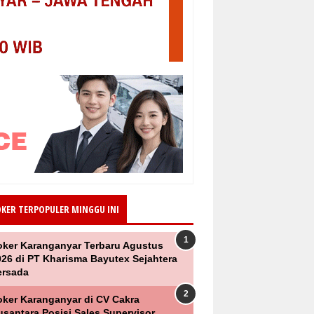
OKER TERPOPULER MINGGU INI
oker Karanganyar Terbaru Agustus
026 di PT Kharisma Bayutex Sejahtera
ersada
oker Karanganyar di CV Cakra
santara Posisi Sales Supervisor,