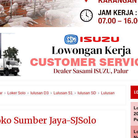
L
ar
›
Loker Solo
›
lulusan D3
›
Lulusan S1
›
lulusan SD
›
Lulusan
L
2
ko Sumber Jaya-SJSolo
P
L
Nu