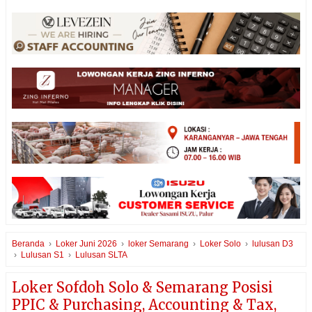
Beranda
›
Loker Juni 2026
›
loker Semarang
›
Loker Solo
›
lulusan D3
›
Lulusan S1
›
Lulusan SLTA
Loker Sofdoh Solo & Semarang Posisi
PPIC & Purchasing, Accounting & Tax,